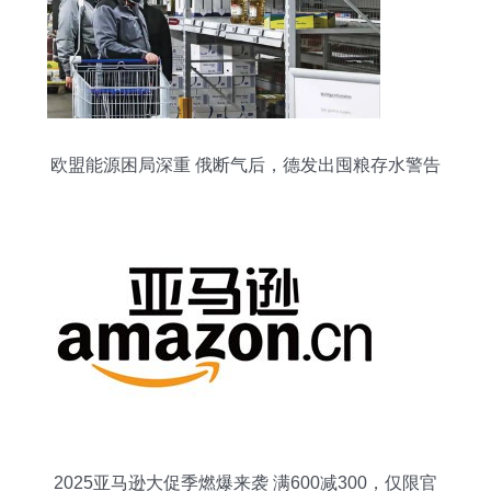
欧盟能源困局深重 俄断气后，德发出囤粮存水警告
2025亚马逊大促季燃爆来袭 满600减300，仅限官