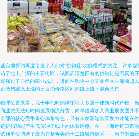
一些实地探访再度引发了人们对“供销社”功能模式的关注。许多媒
走访了北上广深的主要街区，试图弄清楚旧有的供销社是否真的
启或强化了自己的商业战力，进而在购物中心直面各大主流商超
及正激烈跟疯上涨的日百消价格区间的线上线下混合营销。
从物理位置来看，几十年代时的供销社大多属于建筑时代产物。
前商业城无法短时间发展物流分货，简单借势加入商业朋友圈并
是全部的核心竞争重心体系特色，只有从发源端垂直发力才能在
应链折扣功能产生低价冲击线上的体验诱惑。在一上海近虹口市
一试顶单位调选了最为齐整合美的十二线城市街区——当中例如